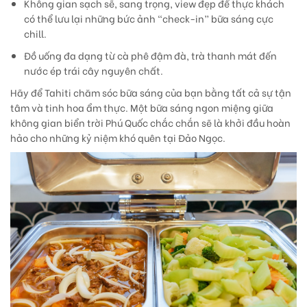
Không gian sạch sẽ, sang trọng, view đẹp để thực khách
có thể lưu lại những bức ảnh “check-in” bữa sáng cực
chill.
Đồ uống đa dạng từ cà phê đậm đà, trà thanh mát đến
nước ép trái cây nguyên chất.
Hãy để Tahiti chăm sóc bữa sáng của bạn bằng tất cả sự tận
tâm và tinh hoa ẩm thực. Một bữa sáng ngon miệng giữa
không gian biển trời Phú Quốc chắc chắn sẽ là khởi đầu hoàn
hảo cho những kỷ niệm khó quên tại Đảo Ngọc.