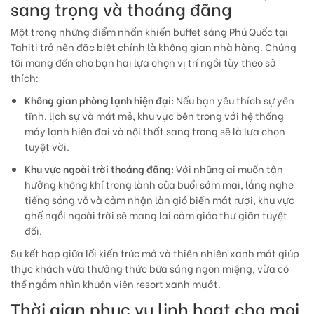
sang trọng và thoáng đãng
Một trong những điểm nhấn khiến
buffet sáng Phú Quốc
tại
Tahiti trở nên đặc biệt chính là không gian nhà hàng. Chúng
tôi mang đến cho bạn hai lựa chọn vị trí ngồi tùy theo sở
thích:
Không gian phòng lạnh hiện đại:
Nếu bạn yêu thích sự yên
tĩnh, lịch sự và mát mẻ, khu vực bên trong với hệ thống
máy lạnh hiện đại và nội thất sang trọng sẽ là lựa chọn
tuyệt vời.
Khu vực ngoài trời thoáng đãng:
Với những ai muốn tận
hưởng không khí trong lành của buổi sớm mai, lắng nghe
tiếng sóng vỗ và cảm nhận làn gió biển mát rượi, khu vực
ghế ngồi ngoài trời sẽ mang lại cảm giác thư giãn tuyệt
đối.
Sự kết hợp giữa lối kiến trúc mở và thiên nhiên xanh mát giúp
thực khách vừa thưởng thức bữa sáng ngon miệng, vừa có
thể ngắm nhìn khuôn viên resort xanh mướt.
Thời gian phục vụ linh hoạt cho mọi