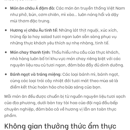
Món ăn châu Á đậm đà:
Các món ăn truyền thống Việt Nam
như phở, bún, cơm chiên, mì xào… luôn nóng hổi và dậy
mùi thơm đặc trưng.
Hương vị châu Âu tinh tế:
Những lát thịt nguội, xúc xích,
trứng ốp la hay salad tươi ngon luôn sẵn sàng phục vụ
những thực khách yêu thích sự nhẹ nhàng, tinh tế.
Món chay thanh tịnh:
Thấu hiểu nhu cầu của thực khách,
nhà hàng luôn bố trí khu vực món chay riêng biệt với các
nguyên liệu rau củ tươi ngon, đảm bảo đầy đủ dinh dưỡng.
Bánh ngọt và tráng miệng:
Các loại bánh mì, bánh ngọt,
cùng các loại trái cây nhiệt đới tươi mát theo mùa sẽ là
điểm kết thúc hoàn hảo cho bữa sáng của bạn.
Mỗi món ăn đều được chuẩn bị từ nguồn nguyên liệu tươi sạch
của địa phương, dưới bàn tay tài hoa của đội ngũ đầu bếp
chuyên nghiệp, đảm bảo cả về hương vị lẫn an toàn thực
phẩm.
Không gian thưởng thức ẩm thực